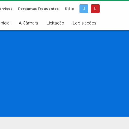
erviços
Perguntas Frequentes
E-Sic
Inicial
A Câmara
Licitação
Legislações