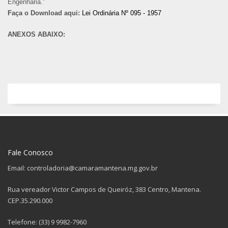
Engenharia.”
Faça o Download aqui:
Lei Ordinária Nº 095 - 1957
ANEXOS ABAIXO:
Fale Conosco
Email: controladoria@camaramantena.mg.gov.br
Rua vereador Victor Campos de Queiróz, 383 Centro, Mantena.
CEP.35.290.000
Telefone: (33) 9 9982-7960