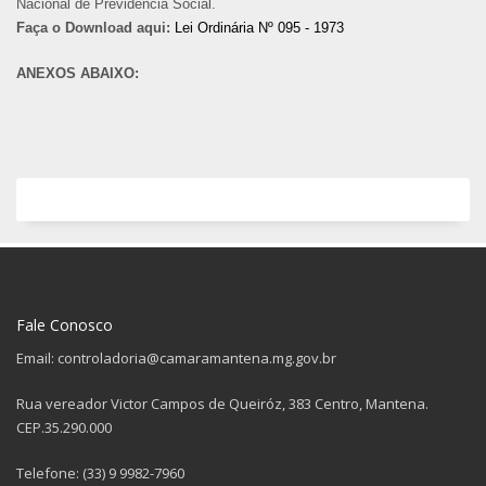
Nacional de Previdência Social.
Faça o Download aqui:
Lei Ordinária Nº 095 - 1973
ANEXOS ABAIXO:
Fale Conosco
Email: controladoria@camaramantena.mg.gov.br
Rua vereador Victor Campos de Queiróz, 383 Centro, Mantena.
CEP.35.290.000
Telefone: (33) 9 9982-7960