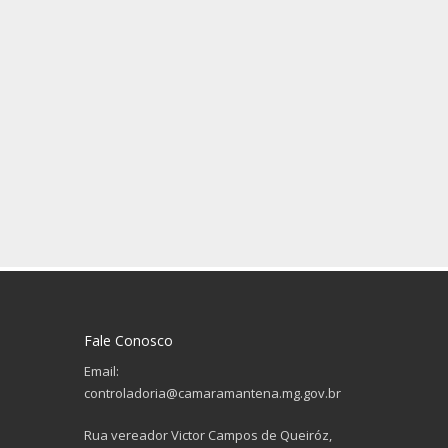
Fale Conosco
Email:
controladoria@camaramantena.mg.gov.br
Rua vereador Victor Campos de Queiróz,