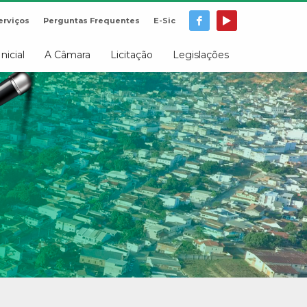
erviços
Perguntas Frequentes
E-Sic
Inicial
A Câmara
Licitação
Legislações