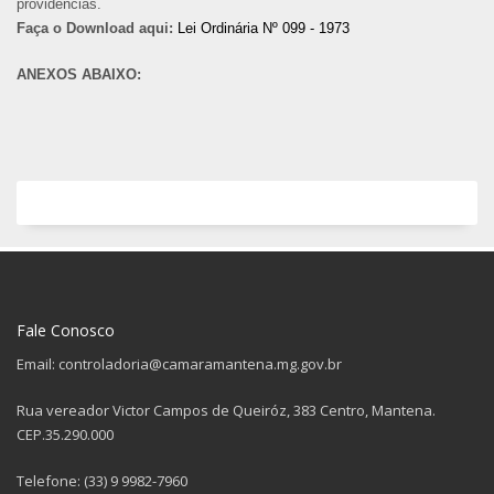
providências.
Faça o Download aqui:
Lei Ordinária Nº 099 - 1973
ANEXOS ABAIXO:
Fale Conosco
Email: controladoria@camaramantena.mg.gov.br
Rua vereador Victor Campos de Queiróz, 383 Centro, Mantena.
CEP.35.290.000
Telefone: (33) 9 9982-7960