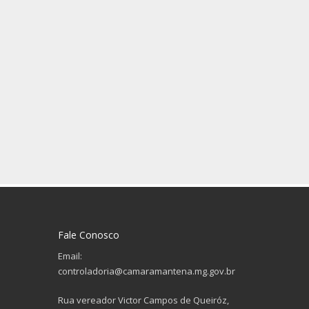
Fale Conosco
Email:
controladoria@camaramantena.mg.gov.br
Rua vereador Victor Campos de Queiróz,