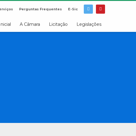
erviços
Perguntas Frequentes
E-Sic
Inicial
A Câmara
Licitação
Legislações