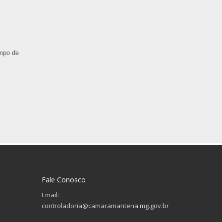
ampo de
Fale Conosco
Email:
controladoria@camaramantena.mg.gov.br