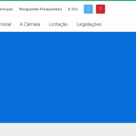
erviços
Perguntas Frequentes
E-Sic
Inicial
A Câmara
Licitação
Legislações