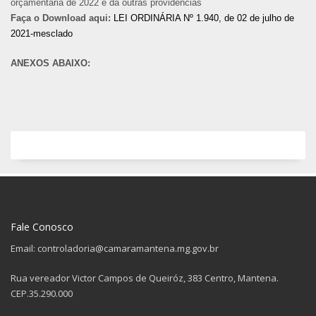
orçamentária de 2022 e dá outras providências
Faça o Download aqui:
LEI ORDINÁRIA Nº 1.940, de 02 de julho de
2021-mesclado
ANEXOS ABAIXO:
Fale Conosco
Email: controladoria@camaramantena.mg.gov.br
Rua vereador Victor Campos de Queiróz, 383 Centro, Mantena.
CEP.35.290.000