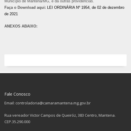
Município de Mantena/MG, e da outras providencias.
Faça o Download aqui:
LEI ORDINÁRIA Nº 1954, de 02 de dezembro
de 2021
ANEXOS ABAIXO:
Fale Conosco
Email: controladoria@camaramantena.mg.gov.br
Rua vereador Victor Campos de Queiróz, 383 Centro, Mantena.
CEP.35.290.000