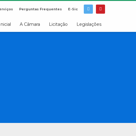
erviços
Perguntas Frequentes
E-Sic
Inicial
A Câmara
Licitação
Legislações