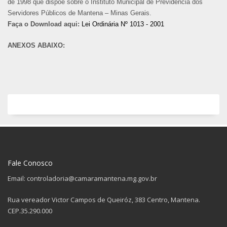
de 1998 que dispõe sobre o Instituto Municipal de Previdência dos
Servidores Públicos de Mantena – Minas Gerais.
Faça o Download aqui:
Lei Ordinária Nº 1013 - 2001
ANEXOS ABAIXO:
Fale Conosco
Email: controladoria@camaramantena.mg.gov.br
Rua vereador Victor Campos de Queiróz, 383 Centro, Mantena.
CEP.35.290.000