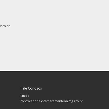
licos do
Fale Conosco
Email:
controladoria@camaramantena.mg.gov.br