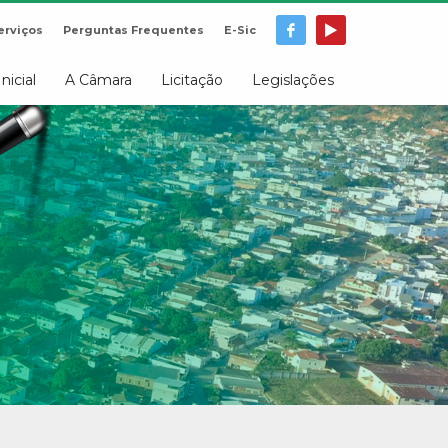
erviços
Perguntas Frequentes
E-Sic
Inicial
A Câmara
Licitação
Legislações