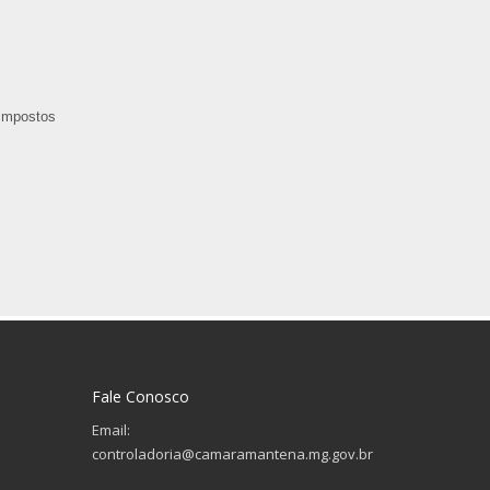
 Impostos
Fale Conosco
Email:
controladoria@camaramantena.mg.gov.br