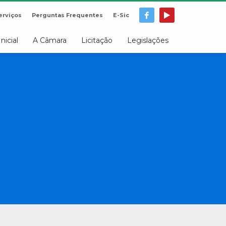
erviços
Perguntas Frequentes
E-Sic
Inicial
A Câmara
Licitação
Legislações