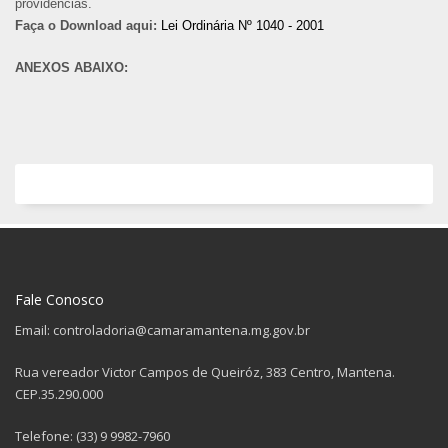
providências.
Faça o Download aqui:
Lei Ordinária Nº 1040 - 2001
ANEXOS ABAIXO:
Fale Conosco
Email: controladoria@camaramantena.mg.gov.br
Rua vereador Victor Campos de Queiróz, 383 Centro, Mantena.
CEP.35.290.000
Telefone: (33) 9 9982-7960