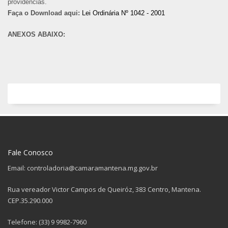
providências.
Faça o Download aqui:
Lei Ordinária Nº 1042 - 2001
ANEXOS ABAIXO:
Fale Conosco
Email: controladoria@camaramantena.mg.gov.br
Rua vereador Victor Campos de Queiróz, 383 Centro, Mantena.
CEP.35.290.000
Telefone: (33) 9 9982-7960