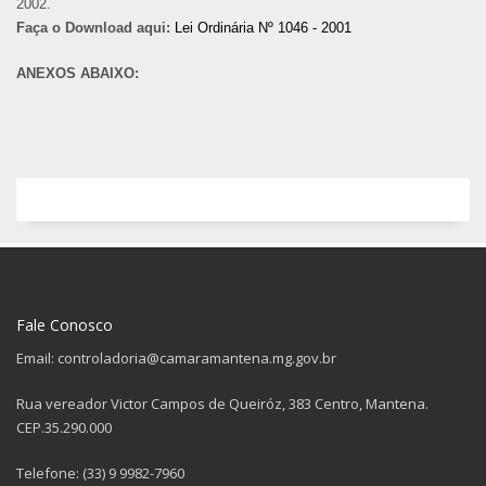
2002.
Faça o Download aqui:
Lei Ordinária Nº 1046 - 2001
ANEXOS ABAIXO:
Fale Conosco
Email: controladoria@camaramantena.mg.gov.br
Rua vereador Victor Campos de Queiróz, 383 Centro, Mantena.
CEP.35.290.000
Telefone: (33) 9 9982-7960