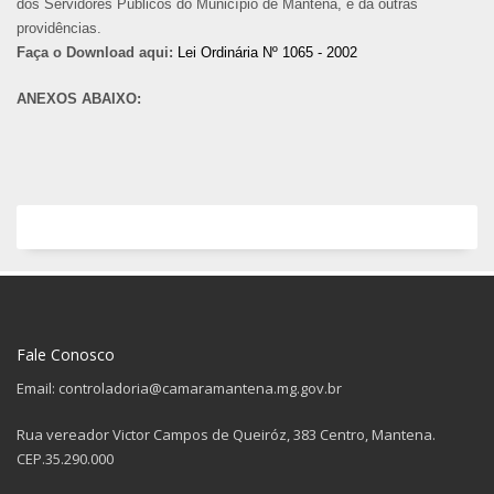
dos Servidores Públicos do Município de Mantena, e dá outras
providências.
Faça o Download aqui:
Lei Ordinária Nº 1065 - 2002
ANEXOS ABAIXO:
Fale Conosco
Email: controladoria@camaramantena.mg.gov.br
Rua vereador Victor Campos de Queiróz, 383 Centro, Mantena.
CEP.35.290.000