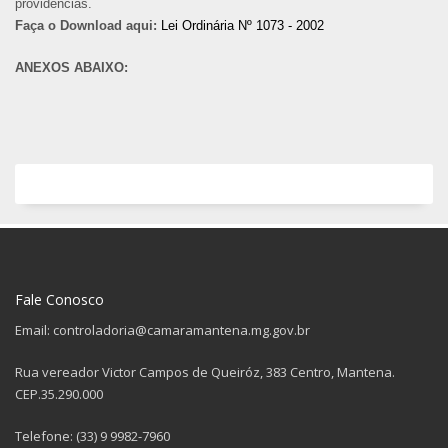
providências.
Faça o Download aqui:
Lei Ordinária Nº 1073 - 2002
ANEXOS ABAIXO:
Fale Conosco
Email: controladoria@camaramantena.mg.gov.br
Rua vereador Victor Campos de Queiróz, 383 Centro, Mantena.
CEP.35.290.000
Telefone: (33) 9 9982-7960