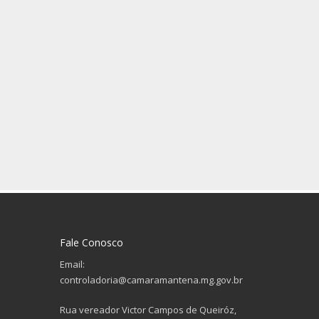
Fale Conosco
Email:
controladoria@camaramantena.mg.gov.br
Rua vereador Victor Campos de Queiróz,