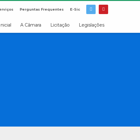
erviços
Perguntas Frequentes
E-Sic
Inicial
A Câmara
Licitação
Legislações