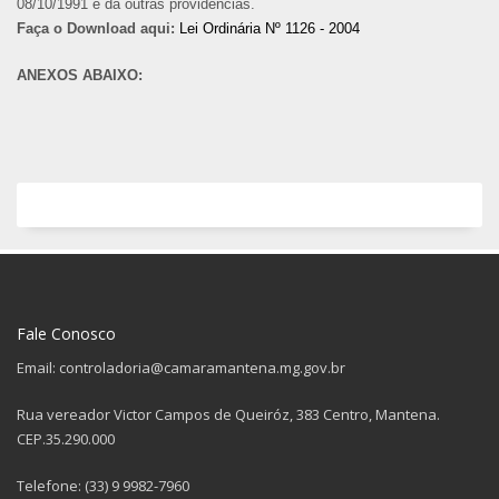
08/10/1991 e dá outras providências.
Faça o Download aqui:
Lei Ordinária Nº 1126 - 2004
ANEXOS ABAIXO:
Fale Conosco
Email: controladoria@camaramantena.mg.gov.br
Rua vereador Victor Campos de Queiróz, 383 Centro, Mantena.
CEP.35.290.000
Telefone: (33) 9 9982-7960