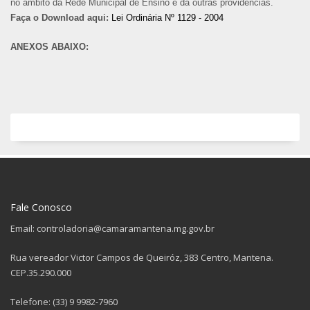
no âmbito da Rede Municipal de Ensino e dá outras providências.
Faça o Download aqui:
Lei Ordinária Nº 1129 - 2004
ANEXOS ABAIXO:
Fale Conosco
Email: controladoria@camaramantena.mg.gov.br
Rua vereador Victor Campos de Queiróz, 383 Centro, Mantena.
CEP.35.290.000
Telefone: (33) 9 9982-7960