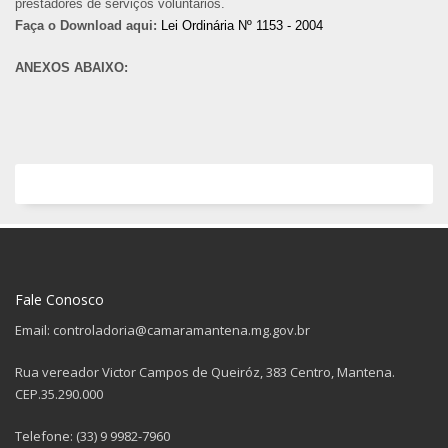
prestadores de serviços voluntários.
Faça o Download aqui:
Lei Ordinária Nº 1153 - 2004
ANEXOS ABAIXO:
Fale Conosco
Email: controladoria@camaramantena.mg.gov.br
Rua vereador Victor Campos de Queiróz, 383 Centro, Mantena.
CEP.35.290.000
Telefone: (33) 9 9982-7960