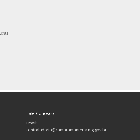
utras
Fale Conosco
Email:
controladoria@camaramantena.mg.gov.br