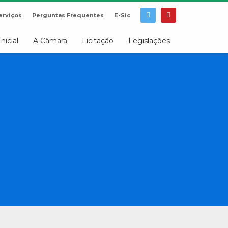
erviços
Perguntas Frequentes
E-Sic
Inicial
A Câmara
Licitação
Legislações