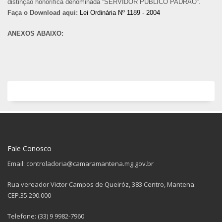
distinção honorífica denominada “SERVIDOR PÚBLICO PADRÃO”.
Faça o Download aqui:
Lei Ordinária Nº 1189 - 2004
ANEXOS ABAIXO:
Fale Conosco
Email: controladoria@camaramantena.mg.gov.br
Rua vereador Victor Campos de Queiróz, 383 Centro, Mantena.
CEP.35.290.000
Telefone: (33) 9 9982-7960