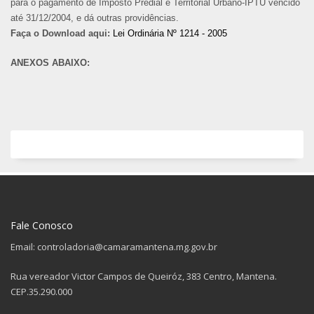
para o pagamento de Imposto Predial e Territorial Urbano-IPTU vencido
até 31/12/2004, e dá outras providências.
Faça o Download aqui:
Lei Ordinária Nº 1214 - 2005
ANEXOS ABAIXO:
Fale Conosco
Email: controladoria@camaramantena.mg.gov.br
Rua vereador Victor Campos de Queiróz, 383 Centro, Mantena.
CEP.35.290.000