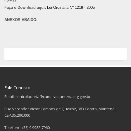
Gomes.
Faça o Download aqui:
Lei Ordinária Nº 1219 - 2005
ANEXOS ABAIXO:
Fale Conosco
Email: controladoria@camaramantena.mg.gov.br
Rua vereador Victor Campos de Queiróz, 383 Centro, Mantena.
CEP.35.290.000
Telefone: (33) 9 9982-7960