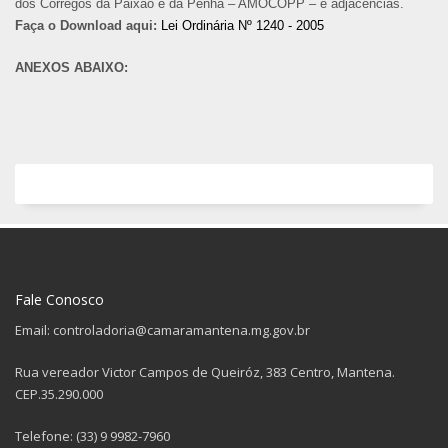
dos Córregos da Paixão e da Penha – AMOCOPP – e adjacências.
Faça o Download aqui:
Lei Ordinária Nº 1240 - 2005
ANEXOS ABAIXO:
Fale Conosco
Email: controladoria@camaramantena.mg.gov.br
Rua vereador Victor Campos de Queiróz, 383 Centro, Mantena.
CEP.35.290.000
Telefone: (33) 9 9982-7960