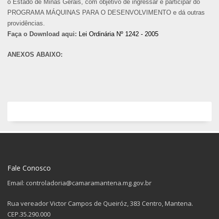
o Estado de Minas Gerais, com objetivo de ingressar e participar do
PROGRAMA MÁQUINAS PARA O DESENVOLVIMENTO e dá outras
providências.
Faça o Download aqui:
Lei Ordinária Nº 1242 - 2005
ANEXOS ABAIXO:
Fale Conosco
Email: controladoria@camaramantena.mg.gov.br
Rua vereador Victor Campos de Queiróz, 383 Centro, Mantena.
CEP.35.290.000