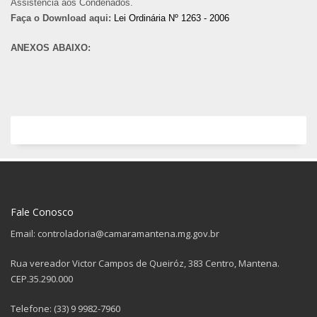
Assistência aos Condenados.
Faça o Download aqui:
Lei Ordinária Nº 1263 - 2006
ANEXOS ABAIXO:
Fale Conosco
Email: controladoria@camaramantena.mg.gov.br
Rua vereador Victor Campos de Queiróz, 383 Centro, Mantena.
CEP.35.290.000
Telefone: (33) 9 9982-7960