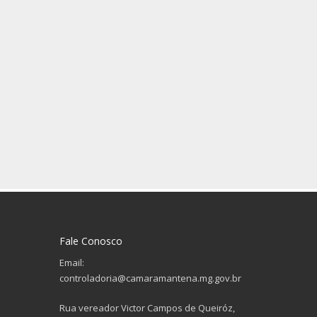
Fale Conosco
Email:
controladoria@camaramantena.mg.gov.br
Rua vereador Victor Campos de Queiróz,