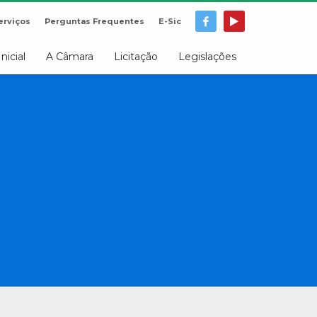
erviços
Perguntas Frequentes
E-Sic
Inicial
A Câmara
Licitação
Legislações