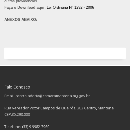
outras providências.
Faça o Download aqui:
Lei Ordinária Nº 1292 - 2006
ANEXOS ABAIXO:
Fale Conosco
Email: controladoria@camaramantena.mg.gov.br
Rua vereador Victor Campos de Queiróz, 383 Centro, Mantena.
CEP.35.290.000
Telefone: (33) 9 9982-7960