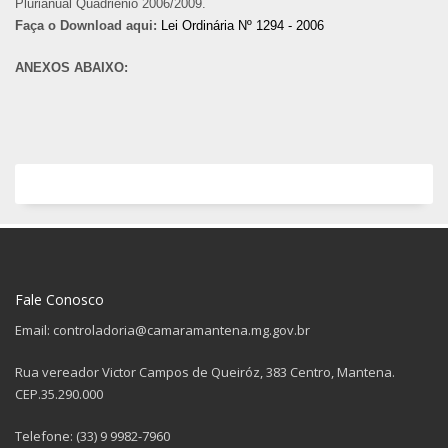
Plurianual Quadriênio 2006/2009.
Faça o Download aqui:
Lei Ordinária Nº 1294 - 2006
ANEXOS ABAIXO:
Fale Conosco
Email: controladoria@camaramantena.mg.gov.br
Rua vereador Victor Campos de Queiróz, 383 Centro, Mantena.
CEP.35.290.000
Telefone: (33) 9 9982-7960