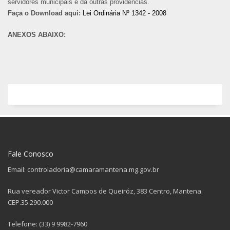
servidores municipais e dá outras providências.
Faça o Download aqui:
Lei Ordinária Nº 1342 - 2008
ANEXOS ABAIXO:
Fale Conosco
Email: controladoria@camaramantena.mg.gov.br
Rua vereador Victor Campos de Queiróz, 383 Centro, Mantena.
CEP.35.290.000
Telefone: (33) 9 9982-7960