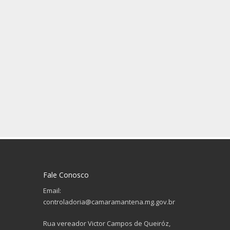
Fale Conosco
Email:
controladoria@camaramantena.mg.gov.br
Rua vereador Victor Campos de Queiróz,