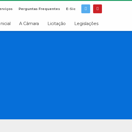
erviços
Perguntas Frequentes
E-Sic
Inicial
A Câmara
Licitação
Legislações