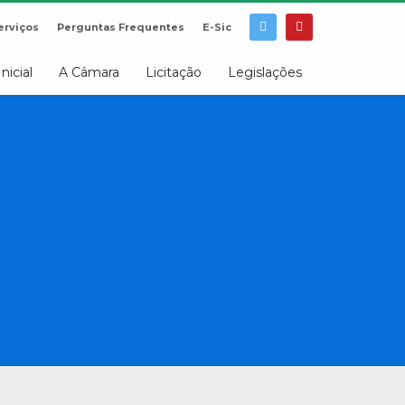
erviços
Perguntas Frequentes
E-Sic
Inicial
A Câmara
Licitação
Legislações