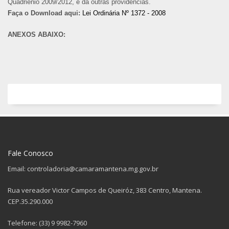
Quadriênio 2009/2012, e dá outras providências.
Faça o Download aqui:
Lei Ordinária Nº 1372 - 2008
ANEXOS ABAIXO:
Fale Conosco
Email: controladoria@camaramantena.mg.gov.br
Rua vereador Victor Campos de Queiróz, 383 Centro, Mantena.
CEP.35.290.000
Telefone: (33) 9 9982-7960