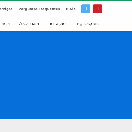
erviços
Perguntas Frequentes
E-Sic
Inicial
A Câmara
Licitação
Legislações