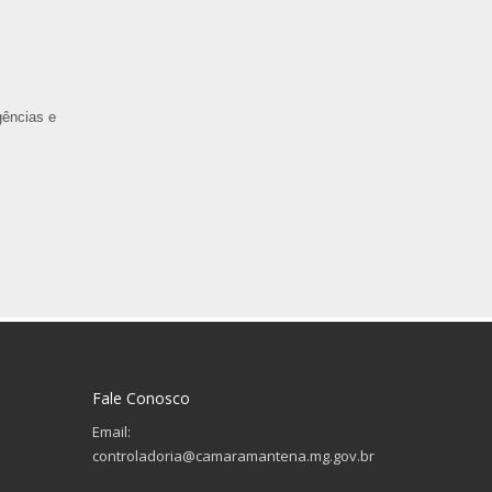
gências e
Fale Conosco
Email:
controladoria@camaramantena.mg.gov.br