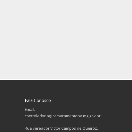
Fale Conosco
Email:
controladoria@camaramantena.mg.gov.br
Rua vereador Victor Campos de Queiróz,