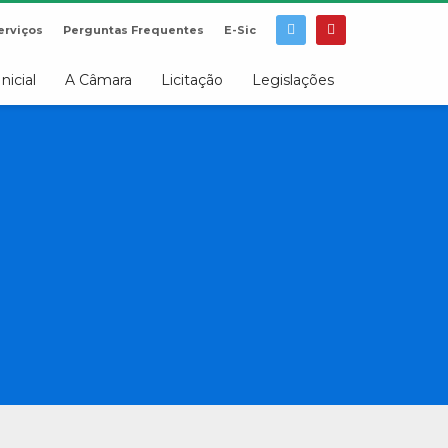
erviços
Perguntas Frequentes
E-Sic
Inicial
A Câmara
Licitação
Legislações