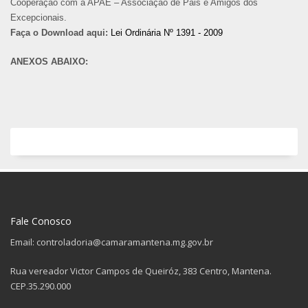
Cooperação com a APAE – Associação de Pais e Amigos dos
Excepcionais.
Faça o Download aqui:
Lei Ordinária Nº 1391 - 2009
ANEXOS ABAIXO:
Fale Conosco
Email: controladoria@camaramantena.mg.gov.br
Rua vereador Victor Campos de Queiróz, 383 Centro, Mantena.
CEP.35.290.000