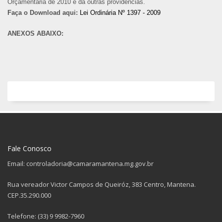
Orçamentária de 2010 e dá outras providências.
Faça o Download aqui:
Lei Ordinária Nº 1397 - 2009
ANEXOS ABAIXO:
Fale Conosco
Email: controladoria@camaramantena.mg.gov.br
Rua vereador Victor Campos de Queiróz, 383 Centro, Mantena.
CEP.35.290.000
Telefone: (33) 9 9982-7960