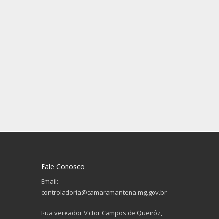
Fale Conosco
Email:
controladoria@camaramantena.mg.gov.br
Rua vereador Victor Campos de Queiróz,