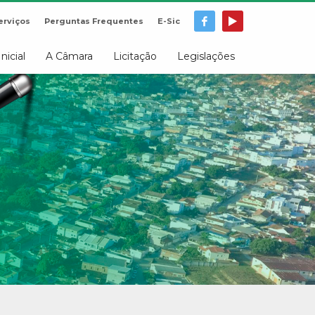
erviços
Perguntas Frequentes
E-Sic
Inicial
A Câmara
Licitação
Legislações