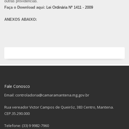
outras providências.
Faça o Download aqui:
Lei Ordinária Nº 1411 - 2009
ANEXOS ABAIXO:
Fale Conosco
Email: controladoria@camaramantena.mg.gov.br
Rua vereador Victor Campos de Queiróz, 383 Centro, Mantena.
CEP.35.290.000
Telefone: (33) 9 9982-7960