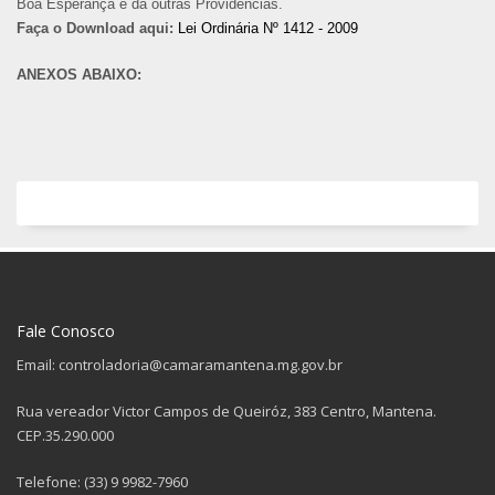
Boa Esperança e dá outras Providências.
Faça o Download aqui:
Lei Ordinária Nº 1412 - 2009
ANEXOS ABAIXO:
Fale Conosco
Email: controladoria@camaramantena.mg.gov.br
Rua vereador Victor Campos de Queiróz, 383 Centro, Mantena.
CEP.35.290.000
Telefone: (33) 9 9982-7960