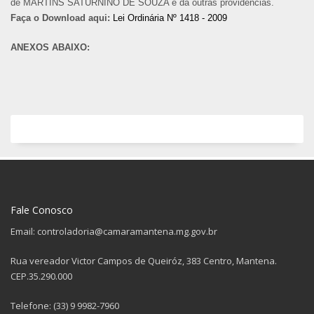
de MARTINS SATURNINO DE SOUZA e dá outras providências.
Faça o Download aqui:
Lei Ordinária Nº 1418 - 2009
ANEXOS ABAIXO:
Fale Conosco
Email: controladoria@camaramantena.mg.gov.br
Rua vereador Victor Campos de Queiróz, 383 Centro, Mantena.
CEP.35.290.000
Telefone: (33) 9 9982-7960