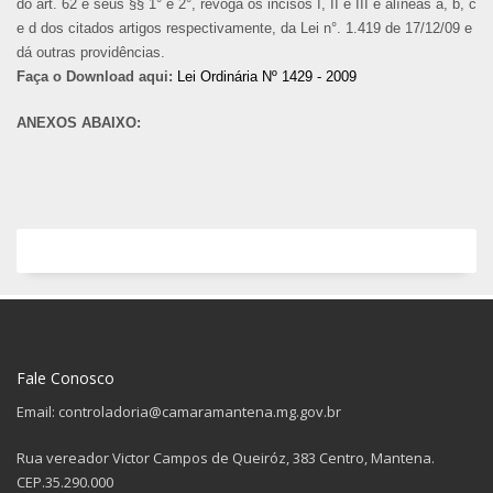
do art. 62 e seus §§ 1° e 2°, revoga os incisos I, II e III e alíneas a, b, c
e d dos citados artigos respectivamente, da Lei n°. 1.419 de 17/12/09 e
dá outras providências.
Faça o Download aqui:
Lei Ordinária Nº 1429 - 2009
ANEXOS ABAIXO:
Fale Conosco
Email: controladoria@camaramantena.mg.gov.br
Rua vereador Victor Campos de Queiróz, 383 Centro, Mantena.
CEP.35.290.000