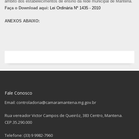
âmbito dos estabelecimentos de ensino da rede municipal de Mantena.
Faça o Download aqui:
Lei Ordinária Nº 1435 - 2010
ANEXOS ABAIXO:
Fale Conosco
Email: controladoria@camaramantena.mg.gov.br
Rua vereador Victor Campos de Queiróz, 383 Centro, Mantena.
CEP.35.290.000
Telefone: (33) 9 9982-7960