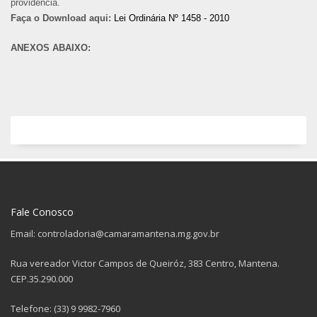
providência.
Faça o Download aqui:
Lei Ordinária Nº 1458 - 2010
ANEXOS ABAIXO:
Fale Conosco
Email: controladoria@camaramantena.mg.gov.br
Rua vereador Victor Campos de Queiróz, 383 Centro, Mantena.
CEP.35.290.000
Telefone: (33) 9 9982-7960