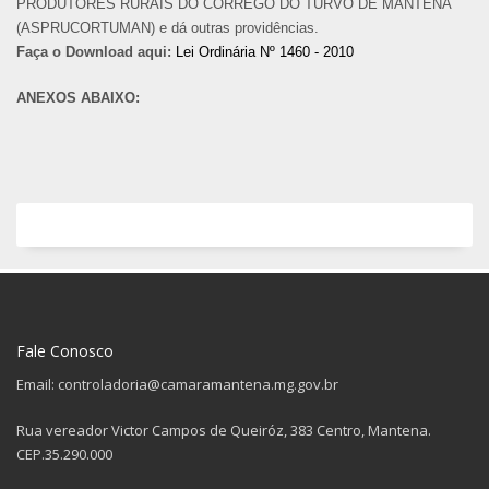
PRODUTORES RURAIS DO CÓRREGO DO TURVO DE MANTENA
(ASPRUCORTUMAN) e dá outras providências.
Faça o Download aqui:
Lei Ordinária Nº 1460 - 2010
ANEXOS ABAIXO:
Fale Conosco
Email: controladoria@camaramantena.mg.gov.br
Rua vereador Victor Campos de Queiróz, 383 Centro, Mantena.
CEP.35.290.000