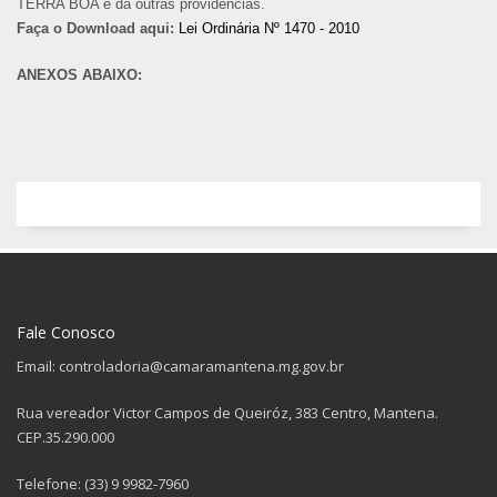
TERRA BOA e dá outras providências.
Faça o Download aqui:
Lei Ordinária Nº 1470 - 2010
ANEXOS ABAIXO:
Fale Conosco
Email: controladoria@camaramantena.mg.gov.br
Rua vereador Victor Campos de Queiróz, 383 Centro, Mantena.
CEP.35.290.000
Telefone: (33) 9 9982-7960