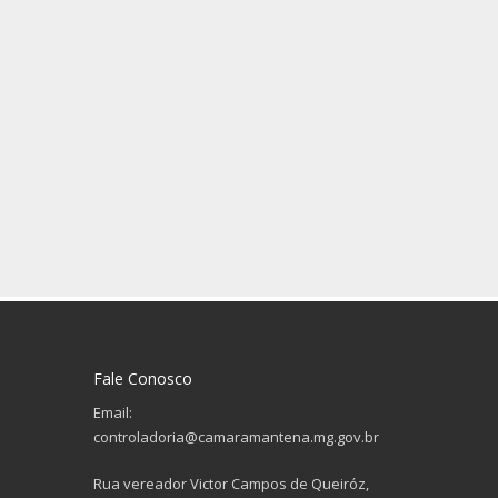
Fale Conosco
Email:
controladoria@camaramantena.mg.gov.br
Rua vereador Victor Campos de Queiróz,