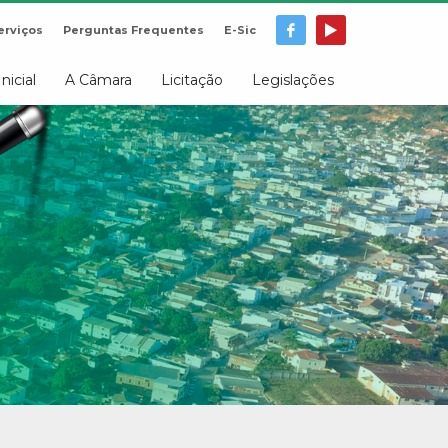
erviços
Perguntas Frequentes
E-Sic
Inicial
A Câmara
Licitação
Legislações